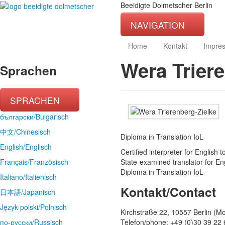
Beeidigte Dolmetscher Berlin
NAVIGATION
Home
Kontakt
Impre
Wera Trier
Sprachen
SPRACHEN
български/Bulgarisch
中文/Chinesisch
Diploma in Translation IoL
English/Englisch
Certified interpreter for English to
Français/Französisch
State-examined translator for En
Diploma in Translation IoL
Italiano/Italienisch
Kontakt/Contact
日本語/Japanisch
Język polski/Polnisch
Kirchstraße 22, 10557 Berlin (Mo
по-русски/Russisch
Telefon/phone: +49 (0)30 39 22