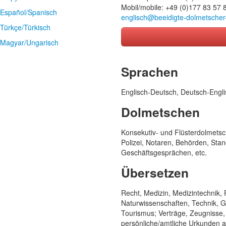
Mobil/mobile: +49 (0)177 83 57 
Español/Spanisch
englisch@beeidigte-dolmetscher
Türkçe/Türkisch
Magyar/Ungarisch
Ihr Name
Sprachen
Ihre Telefonnummer
Englisch-Deutsch, Deutsch-Engli
Dolmetschen
Ihre E-Mail
Konsekutiv- und Flüsterdolmetsc
Polizei, Notaren, Behörden, Sta
Geschäftsgesprächen, etc.
Ihre Sprache
Übersetzen
Ihre Nachricht
Recht, Medizin, Medizintechnik, P
Naturwissenschaften, Technik, 
Tourismus; Verträge, Zeugnisse, 
persönliche/amtliche Urkunden all