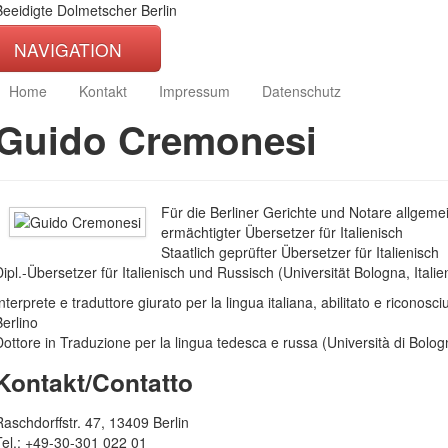
Beeidigte Dolmetscher Berlin
NAVIGATION
Home
Kontakt
Impressum
Datenschutz
Guido Cremonesi
Für die Berliner Gerichte und Notare allgeme
ermächtigter Übersetzer für Italienisch
Staatlich geprüfter Übersetzer für Italienisch
Dipl.-Übersetzer für Italienisch und Russisch (Universität Bologna, Italie
nterprete e traduttore giurato per la lingua italiana, abilitato e riconosci
Berlino
Dottore in Traduzione per la lingua tedesca e russa (Università di Bolog
Kontakt/Contatto
Raschdorffstr. 47, 13409 Berlin
Tel.: +49-30-301 022 01