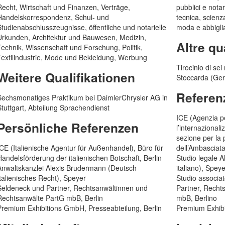
Recht, Wirtschaft und Finanzen, Verträge,
pubblici e notar
Wann soll die Arbeit erledigt sein/werden?
Handelskorrespondenz, Schul- und
tecnica, scienza
Studienabschlusszeugnisse, öffentliche und notarielle
moda e abbigli
Urkunden, Architektur und Bauwesen, Medizin,
Altre qu
Technik, Wissenschaft und Forschung, Politik,
Ich willige ein, dass meine erfassten personenbezogenen Daten 
Textilindustrie, Mode und Bekleidung, Werbung
verarbeitet, genutzt und unter Beachtung des
Datenschutzes
gesp
Tirocinio di se
Weitere Qualifikationen
Stoccarda (Germ
Referen
Sechsmonatiges Praktikum bei DaimlerChrysler AG in
Stuttgart, Abteilung Sprachendienst
ICE (Agenzia pe
Persönliche Referenzen
l’internazionali
sezione per la
ICE (Italienische Agentur für Außenhandel), Büro für
dell’Ambasciata 
Handelsförderung der italienischen Botschaft, Berlin
Studio legale A
Anwaltskanzlei Alexis Brudermann (Deutsch-
italiano), Spey
Italienisches Recht), Speyer
Studio associat
Seldeneck und Partner, Rechtsanwältinnen und
Partner, Recht
Rechtsanwälte PartG mbB, Berlin
mbB, Berlino
Premium Exhibitions GmbH, Presseabteilung, Berlin
Premium Exhibi