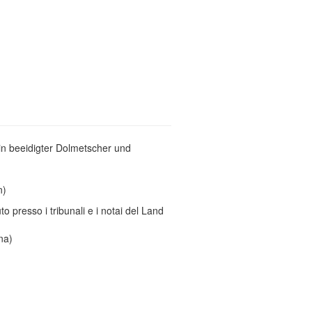
in beeidigter Dolmetscher und
n)
uto presso i tribunali e i notai del Land
na)