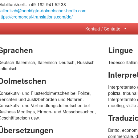
Mobilfunk/cell.: +49-162-941 52 38
italienisch@beeidigte-dolmetscher-berlin.com
https://cremonesi-translations.com/de/
Kontakt / Contatto
Ihr Name
Sprachen
Lingue
Ihre Telefonnummer
Deutsch-Italienisch, Italienisch-Deutsch, Russisch-
Tedesco-italian
talienisch
Interpre
Dolmetschen
Ihre E-Mail
Interpretariat
Konsekutiv- und Flüsterdolmetschen bei Polizei,
polizia, tribunal
Gerichten und Justizbehörden und Notaren.
Interpretariato 
Ihre Sprache
Konsekutiv- und Verhandlungsdolmetschen bei
meeting, visite 
Business Meetings, Firmen- und Messebesuchen,
Traduzi
Geschäftsreisen usw.
Ihre Nachricht
Übersetzungen
Diritto, econom
commerciale, dip