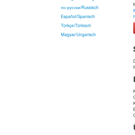
по-русски/Russisch
Español/Spanisch
Türkçe/Türkisch
Magyar/Ungarisch
I