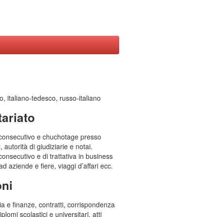
o, italiano-tedesco, russo-italiano
tariato
o consecutivo e chuchotage presso
i, autorità di giudiziarie e notai.
consecutivo e di trattativa in business
ad aziende e fiere, viaggi d’affari ecc.
oni
ia e finanze, contratti, corrispondenza
lomi scolastici e universitari, atti