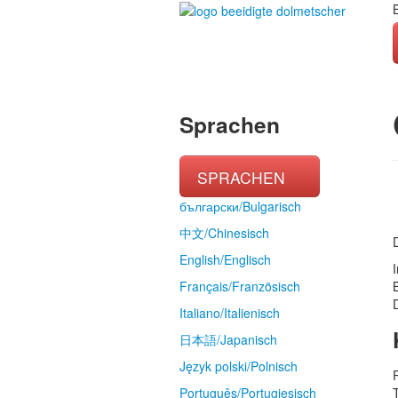
Sprachen
SPRACHEN
български/Bulgarisch
中文/Chinesisch
English/Englisch
I
Français/Französisch
Italiano/Italienisch
日本語/Japanisch
Język polski/Polnisch
Português/Portugiesisch