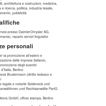
ili, architettura e costruzioni, medicina,
 e ricerca, politica, industria tessile,
amento, pubblicità
alifiche
ausschließlich zur Kontaktaufnahme
eichert werden.
i mesi presso DaimlerChrysler AG,
ania), reparto servizi linguistici
ze personali
r la promozione all’estero e
zzazione delle imprese italiane),
 promozione degli scambi
d’Italia, Berlino
lexis Brudermann (diritto tedesco e
er
o legale e notarile Seldeneck und
sanwältinnen und Rechtsanwälte PartG
tions GmbH, ufficio stampa, Berlino